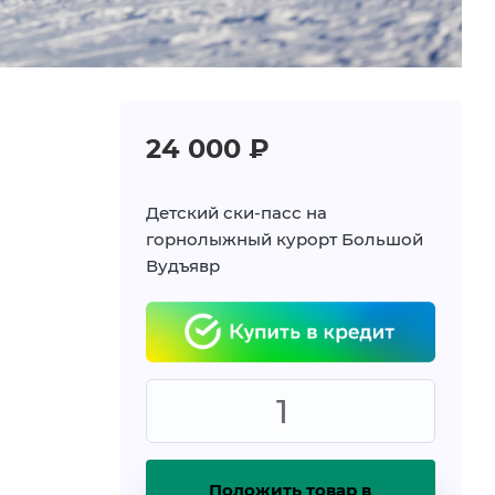
24 000
₽
Детский ски-пасс на
горнолыжный курорт Большой
Вудъявр
Положить товар в