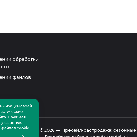
ении обработки
нных
ении файлов
тимизации своей
тистические
йта. Нажимая
и указанных
 файлов cookie
.
Большой Вудъявр ©
2026
—
Пресейл-распродажа: сезонные 